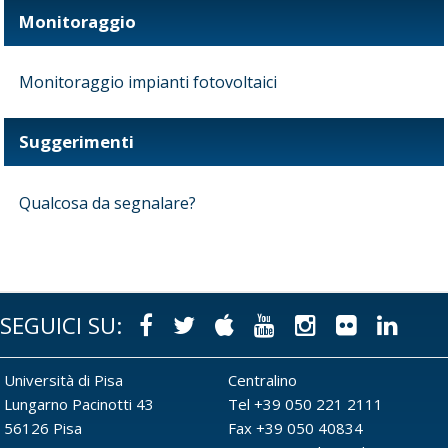
Monitoraggio
Monitoraggio impianti fotovoltaici
Suggerimenti
Qualcosa da segnalare?
SEGUICI SU:
Facebook
Twitter
Apple
Youtube
Instagram
Flickr
Link
Università di Pisa
Centralino
Lungarno Pacinotti 43
Tel +39 050 221 2111
56126 Pisa
Fax +39 050 40834