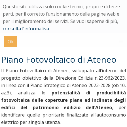
Menu
Questo sito utilizza solo cookie tecnici, propri e di terze
di
parti, per il corretto funzionamento delle pagine web e
navigazione
per il miglioramento dei servizi. Se vuoi saperne di più,
Modulo
consulta l'informativa
di
ricerca
Ok
su
uniPi
Piano Fotovoltaico di Ateneo
Il Piano Fotovoltaico di Ateneo, sviluppato all’interno del
progetto obiettivo della Direzione Edilizia n.23-962/2023,
in linea con il Piano Strategico di Ateneo 2023-2028 (ob.10,
az.3), analizza le
potenzialità di producibilità
fotovoltaica delle coperture piane ed inclinate degli
edifici del patrimonio edilizio dell’Ateneo
, per
identificare quelle prioritarie finalizzate all’autoconsumo
elettrico per singola utenza.