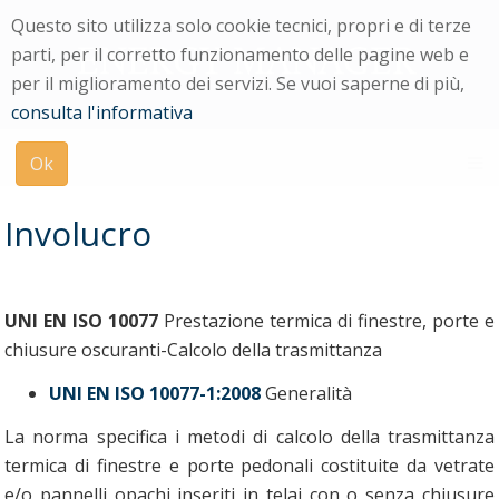
Menu
Questo sito utilizza solo cookie tecnici, propri e di terze
di
parti, per il corretto funzionamento delle pagine web e
navigazione
per il miglioramento dei servizi. Se vuoi saperne di più,
Modulo
consulta l'informativa
di
ricerca
Ok
su
uniPi
Involucro
UNI EN ISO 10077
Prestazione termica di finestre, porte e
chiusure oscuranti-Calcolo della trasmittanza
UNI EN ISO 10077-1:2008
Generalità
La norma specifica i metodi di calcolo della trasmittanza
termica di finestre e porte pedonali costituite da vetrate
e/o pannelli opachi inseriti in telai con o senza chiusure