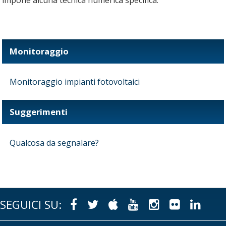
impone alcuna tecnica numerica specifica.
Monitoraggio
Monitoraggio impianti fotovoltaici
Suggerimenti
Qualcosa da segnalare?
SEGUICI SU:
Facebook
Twitter
Apple
Youtube
Instagram
Flickr
Link