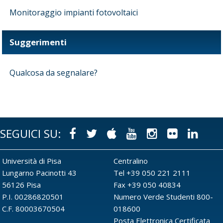
Monitoraggio impianti fotovoltaici
Suggerimenti
Qualcosa da segnalare?
SEGUICI SU:
Facebook
Twitter
Apple
Youtube
Instagram
Flickr
Link
Università di Pisa
Centralino
Lungarno Pacinotti 43
Tel +39 050 221 2111
56126 Pisa
Fax +39 050 40834
P.I. 00286820501
Numero Verde Studenti 800-
C.F. 80003670504
018600
Posta Elettronica Certificata