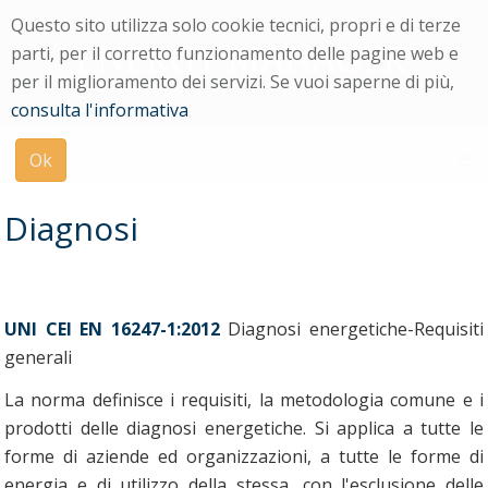
Menu
Questo sito utilizza solo cookie tecnici, propri e di terze
di
parti, per il corretto funzionamento delle pagine web e
navigazione
per il miglioramento dei servizi. Se vuoi saperne di più,
Modulo
consulta l'informativa
di
ricerca
Ok
su
uniPi
Diagnosi
UNI CEI EN 16247-1:2012
Diagnosi energetiche-Requisiti
generali
La norma definisce i requisiti, la metodologia comune e i
prodotti delle diagnosi energetiche. Si applica a tutte le
forme di aziende ed organizzazioni, a tutte le forme di
energia e di utilizzo della stessa, con l'esclusione delle